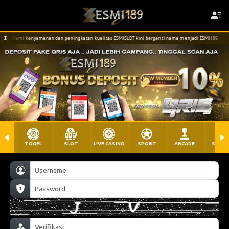
 Demi kenyamanan dan peningkatan kualitas ESMISLOT kini berganti nama menjadi ESMI189.
TOGEL
SLOT
LIVE CASINO
SPORT
ARCADE
SABU