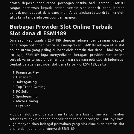
promo deposit dana tanpa potongan sesuka hati. Karena ESMI189
sangat dermawan kepada setiap pemain slot deposit dana, berapa
banyak pun deposit dana yang ingin Anda lakukan tetap di terima oleh
situs kami tanpa ada pemotongan apapun.
Berbagai Provider Slot Online Terbaik
Slot dana di ESMI189
Dari segi keunggulan ESMI189 dengan adanya pembayaran deposit
dana tanpa potongan tentu saja menjadikan ESMI189 sebagai situs slot
online utama yang paling di incar oleh pemain slot dana. Tidak hanya
itu saja, ESMI189 juga menyediakan beragam provider slot online
terbaik yang sangat di gemari oleh para pemain judi slot di Indonesia.
Berikut beragam provider slot dana terbaik di ESMI189, yaitu :
Pragmatic Play
Habanero
Jokergaming
Top Trend Gaming
PG Soft
Spadegaming
Micro Gaming
CQ9 Slot
Provider slot yang beragam ini tentu saja bisa di mainkan member
sebebas mungkin dengan deposit dana tanpa potongan. Tentunya kami
juga menyediakan bebagai permainan yang bisa dimainkan pemain slot
online dan judi online lainnya di ESMI189.