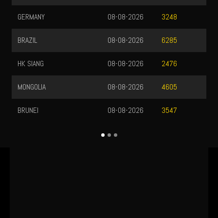
MANY
08-08-2026
BANGKOK
3248
ZIL
08-08-2026
PHILIPPINES
6285
SIANG
08-08-2026
POLAND
2476
GOLIA
08-08-2026
SINGAPORE
4605
NEI
08-08-2026
MALAYSIA
3547