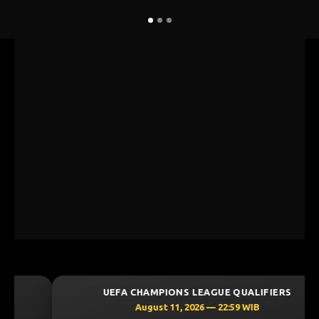
UEFA CHAMPIONS LEAGUE QUALIFIERS
August 11, 2026 — 22:59 WIB