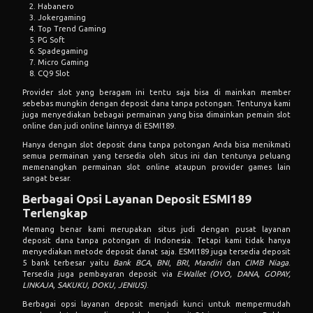
Habanero
Jokergaming
Top Trend Gaming
PG Soft
Spadegaming
Micro Gaming
CQ9 Slot
Provider slot yang beragam ini tentu saja bisa di mainkan member
sebebas mungkin dengan deposit dana tanpa potongan. Tentunya kami
juga menyediakan bebagai permainan yang bisa dimainkan pemain slot
online dan judi online lainnya di ESMI189.
Hanya dengan slot deposit dana tanpa potongan Anda bisa menikmati
semua permainan yang tersedia oleh situs ini dan tentunya peluang
memenangkan permainan slot online ataupun provider games lain
sangat besar.
Berbagai Opsi Layanan Deposit ESMI189
Terlengkap
Memang benar kami merupakan situs judi dengan pusat layanan
deposit dana tanpa potongan di Indonesia. Tetapi kami tidak hanya
menyediakan metode deposit danat saja. ESMI189 juga tersedia deposit
5 bank terbesar yaitu
Bank BCA
,
BNI
,
BRI
,
Mandiri
dan
CIMB Niaga
.
Tersedia juga pembayaran deposit via
E-Wallet (OVO, DANA, GOPAY,
LINKAJA, SAKUKU, DOKU, JENIUS)
.
Berbagai opsi layanan deposit menjadi kunci untuk mempermudah