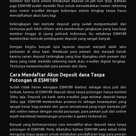
member
slot dana online
melakukan deposit 24 jam non stop. Bahkan
juga ESMI189 sudah memiliki fitur untuk menambahkan nomor rekening
atau nomor e-wallet dengan beberapa sistem lengkap tanpa harus
mendaftarkan akun baru lagi.
Kelengkapan dari metode deposit yang sudah mempermudah dan
tentunya jauh lebih efisien serta memberikan jangkauan yang luas bagi
member hingga di ujung pelosok Indonesia. Itu sebabnya ESMI189
memberikan metode pembayaran deposit yang sangat banyak.
Dengan begitu banyak opsi layanan deposit menjadi salah satu
pedoman di situs kami. Membuat para pemain slot menjadi betah
karena varian deposit terlengkap yang bisa dijangkau oleh pemain slot
dana yang tidak memiliki rekening bank atau e-wallet digital lengkap.
Tentunya mempermudah para pemain slot dana.
Cara Mendaftar Akun Deposit dana Tanpa
Potongan di ESMI189
Sudah tidak heran mengapa ESMI189 disebut sebagai situs judi slot
terbaik, karena di ESMI189 deposit dana tanpa potongan hanya minimal
5ribu saja. Deposit via bank serta e-wallet juga minimal deposit hanya
5ribu saja. ESMI189 memberikan promosi ini sebagai kesempatan yang
sangat besar bagi pemain slot gacor sensational yang ingin bermain jufi
slot online namun dengan modal pas-pasan, para pemain judi slot online
masih menikmati kemenangan provider e-games terkenal ini.
Banyak yang bertanya-tanya cara mendaftar akun deposit dana tanpa
potongan di ESMI189. Perlu diketahui bahwa ESMI189 sama sekali tidak
mengutip biaya apapun untuk melakukan pendaftaran bagi para pemain