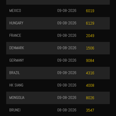
SYDNEY
08-08-2026
2413
TIMOR LESTE
08-08-2026
1967
OSAKA
08-08-2026
0248
MYANMAR
08-08-2026
1683
BANGKOK
08-08-2026
3706
PHILIPPINES
08-08-2026
0052
POLAND
08-08-2026
9714
SINGAPORE
08-08-2026
5102
MALAYSIA
08-08-2026
6851