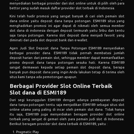
menyediakan berbagai provider dari slot online untuk di pilih oleh para
bettor yang sudah masuk daftar provider slot terbaik di Indonesia.
Kini telah hadir promosi yang sangat banyak di cari oleh pemain slot
dana online yaitu deposit dana tanpa potongan. ESMI189 situs yang
menghadirkan promosi ini agar dapat di nikmati oleh semua member
slot dana di indonesia dengan deposit termurah yaitu 5ribu dan tentu
saja tanpa potongan. Karena slot deposit dana menjadi favorit yang
diminati dari pada slot deposit bank dan e-wallet.
Agen Judi Slot Deposit dana Tanpa Potongan ESMI189 menyediakan
berbagai provider dana. ESMI189 tidak pernah membatasi jumlah
deposit harian dari pemain slot, sehingga member dapat memanfaatkan
promo deposit dana tanpa potongan sesuka hati. Karena ESMI189
sangat dermawan kepada setiap pemain slot deposit dana, berapa
banyak pun deposit dana yang ingin Anda lakukan tetap di terima oleh
situs kami tanpa ada pemotongan apapun.
Berbagai Provider Slot Online Terbaik
Slot dana di ESMI189
Dari segi keunggulan ESMI189 dengan adanya pembayaran deposit
dana tanpa potongan tentu saja menjadikan ESMI189 sebagai situs slot
online utama yang paling di incar oleh pemain slot dana. Tidak hanya
itu saja, ESMI189 juga menyediakan beragam provider slot online
terbaik yang sangat di gemari oleh para pemain judi slot di Indonesia.
Berikut beragam provider slot dana terbaik di ESMI189, yaitu :
Pragmatic Play