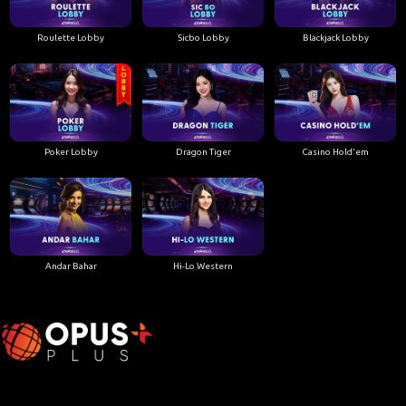
Roulette Lobby
Sicbo Lobby
Blackjack Lobby
Poker Lobby
Dragon Tiger
Casino Hold'em
Andar Bahar
Hi-Lo Western