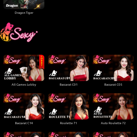
Dragon Tiger
All Games Lobby
Baccarat C01
Baccarat C05
Baccarat C14
Roulette 71
Auto Roulette 72