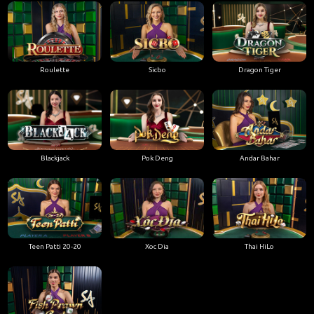
Roulette
Sicbo
Dragon Tiger
Blackjack
Pok Deng
Andar Bahar
Teen Patti 20-20
Xoc Dia
Thai HiLo