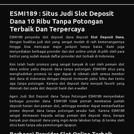
ESMI189 : Situs Judi Slot Deposit
Dana 10 Ribu Tanpa Potongan
Terbaik Dan Terpercaya
ESMI189 penyedia slot deposit dana deposit
Slot Deposit Dana
,
dengan kualitas judi slot yang sangat mudah di raih kemenangannya
hingga bisa mencapai major jackpot tanpa batas. Kami juga
menyediakan berbagai provider dari slot online untuk di pilih oleh para
bettor yang sudah masuk daftar provider slot terbaik di Indonesia.
Kini telah hadir promosi yang sangat banyak di cari oleh pemain slot
dana online yaitu deposit dana tanpa potongan. ESMI189 situs yang
menghadirkan promosi ini agar dapat di nikmati oleh semua member
slot dana di indonesia dengan deposit termurah yaitu 5ribu dan tentu
saja tanpa potongan. Karena slot deposit dana menjadi favorit yang
diminati dari pada slot deposit bank dan e-wallet.
Agen Judi Slot Deposit dana Tanpa Potongan ESMI189 menyediakan
berbagai provider dana. ESMI189 tidak pernah membatasi jumlah
deposit harian dari pemain slot, sehingga member dapat memanfaatkan
promo deposit dana tanpa potongan sesuka hati. Karena ESMI189
sangat dermawan kepada setiap pemain slot deposit dana, berapa
banyak pun deposit dana yang ingin Anda lakukan tetap di terima oleh
situs kami tanpa ada pemotongan apapun.