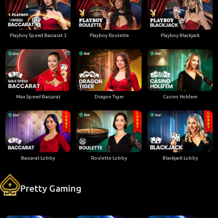
Playboy Speed Baccarat 3
Playboy Roulette
Playboy Blackjack
Max Speed Baccarat
Dragon Tiger
Casino Holdem
Baccarat Lobby
Roulette Lobby
Blackjack Lobby
Pretty Gaming