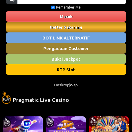
Remember Me
Masuk
Daftar Sekarang
BOT LINK ALTERNATIF
Pengaduan Customer
Bukti Jackpot
RTP Slot
Desktop
Wap
Pragmatic Live Casino