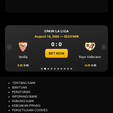
SPAIN LA LIGA
August 16, 2026 — 02:30 WIB
0 : 0
Previous
Next
BET NOW
Sevilla
Rayo Vallecano
0.25
0.95
-0.25
0.95
TENTANG KAMI
BANTUAN
PERATURAN
INFORMASI BANK
HUBUNGI KAMI
KEBIJAKAN PRIVASI
PERSETUJUAN COOKIES