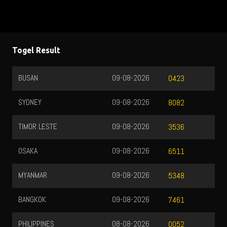
Togel Result
BUSAN
09-08-2026
0423
SYDNEY
09-08-2026
8082
TIMOR LESTE
09-08-2026
3536
OSAKA
09-08-2026
6511
MYANMAR
09-08-2026
5348
BANGKOK
09-08-2026
7461
PHILIPPINES
08-08-2026
0052