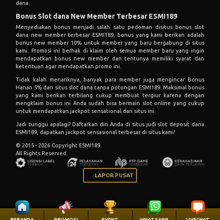
dana.
Bonus Slot dana New Member Terbesar ESMI189
Menyediakan bonus menjadi salah satu pedoman disitus bonus slot
dana new member terbesar ESMI189, bonus yang kami berikan adalah
bonus new member 10% untuk member yang baru bergabung di situs
kami. Promosi ini berhak di klaim oleh semua member baru yang ingin
mendapatkan bonus new member dan tentunya memiliki syarat dan
ketentuan agar mendapatkan promo ini.
Tidak kalah menariknya, banyak para member juga mengincar Bonus
Harian 5% dari situs slot dana tanpa potongan ESMI189. Maksimal bonus
yang kami berikan terbilang cukup membuat tergiur karena dengan
mengklaim bonus ini Anda sudah bisa bermain slot online yang cukup
untuk mendapatkan jackpot sensational dari situs ini.
Jadi tunggu apalagi? Daftarkan diri Anda di situs judi slot deposit dana
ESMI189, dapatkan jackpot sensasional terbesar di situs kami!
© 2015 - 2026 Copyright ESMI189.
All Rights Reserved.
LAPOR PUSAT
BERANDA
PROMOSI
EVENT
WHATSAPP
LIVECHAT