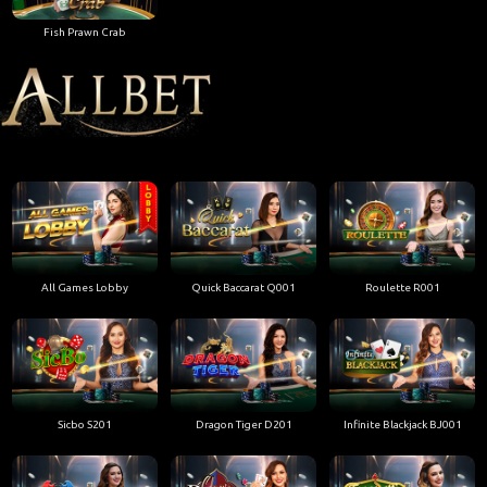
Fish Prawn Crab
All Games Lobby
Quick Baccarat Q001
Roulette R001
Sicbo S201
Dragon Tiger D201
Infinite Blackjack BJ001