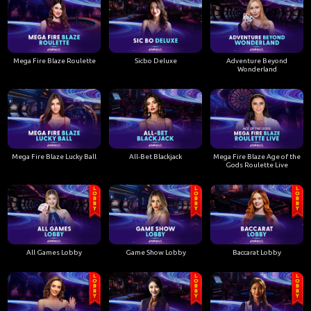
Mega Fire Blaze Roulette
Sicbo Deluxe
Adventure Beyond
Wonderland
Mega Fire Blaze Lucky Ball
All-Bet Blackjack
Mega Fire Blaze Age of the
Gods Roulette Live
All Games Lobby
Game Show Lobby
Baccarat Lobby