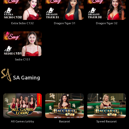
Extra Sicbo C132
Dragon Tiger 31
Dragon Tiger 32
Sedie C151
SA Gaming
All Games Lobby
Baccarat
Speed Baccarat