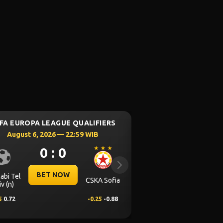
/8/2026
5/8/2026
5/8/2026
N
1
al
Super E-Sabong
FA EUROPA LEAGUE QUALIFIERS
August 7, 2026 — 00:00 WIB
0 : 0
Next
BET NOW
oln Red
Omonia
s (n)
Nicosia
75
-0.82
0.75
0.66
us
Mines Gold