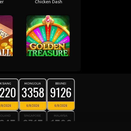
er
Chicken Dash
l
Golden Treasure
K SIANG
MONGOLIA
BRUNEI
220
3358
9126
/8/2026
6/8/2026
6/8/2026
POLAND
SINGAPORE
MALAYSIA
245
0715
1592
ck
Color Game Extreme