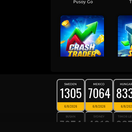
Pusoy Go
T
Crash Trader
C
SWEDEN
MEXICO
HUNGA
1305
7064
83
6/8/2026
6/8/2026
6/8/20
BUSAN
SYDNEY
TIMOR LE
7954
4816
63
Plinko of Mine
M