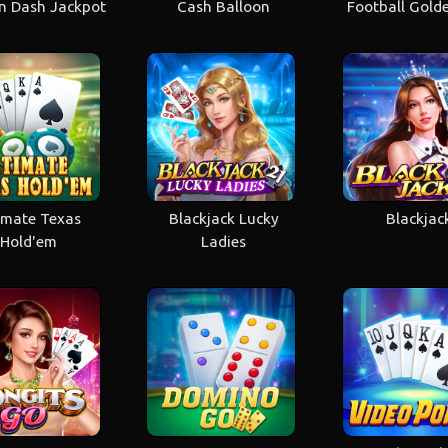
n Dash Jackpot
Cash Balloon
Football Gold
imate Texas
Blackjack Lucky
Blackjac
Hold'em
Ladies