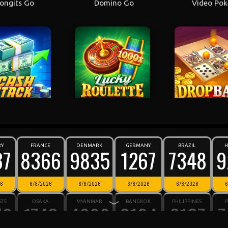
ongits Go
Domino Go
Video Pok
ash Stack
Lucky Roulette
Drop Bal
RY
FRANCE
DENMARK
GERMANY
BRAZIL
H
37
8366
9835
1267
7348
9
26
6/8/2026
6/8/2026
6/8/2026
6/8/2026
6
STE
OSAKA
MYANMAR
BANGKOK
PHILIPPINES
52
1743
4099
6104
6137
7
ines Grand
Big Small Casino
Crash Pu