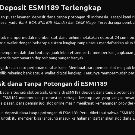
 Deposit ESMI189 Terlengkap
an pusat layanan deposit dana tanpa potongan di Indonesia. Tetapi kami 
besar yaitu
Bank BCA
,
BNI
,
BRI
,
Mandiri
dan
CIMB Niaga
. Tersedia juga pemba
i untuk mempermudah member
slot dana online
melakukan deposit 24 jam non s
e-wallet dengan beberapa sistem lengkap tanpa harus mendaftarkan akun ba
uper Bingo
Lucky Bingo
Calaca Bi
mempermudah dan tentunya jauh lebih efisien serta memberikan jangkauan y
metode pembayaran deposit yang sangat banyak.
jadi salah satu pedoman di situs kami. Membuat para pemain slot menjadi be
iliki rekening bank atau e-wallet digital lengkap. Tentunya mempermudah par
it dana Tanpa Potongan di ESMI189
gai situs judi slot terbaik, karena di ESMI189 deposit dana tanpa potongan h
ja. ESMI189 memberikan promosi ini sebagai kesempatan yang sangat besar 
s-pasan, para pemain judi slot online masih menikmati kemenangan provider e
Rich Bingo
un deposit dana tanpa potongan di ESMI189. Perlu diketahui bahwa ESMI189 
. Untuk itu member bisa langsung masuk ke halaman
daftar akun slot dana
E