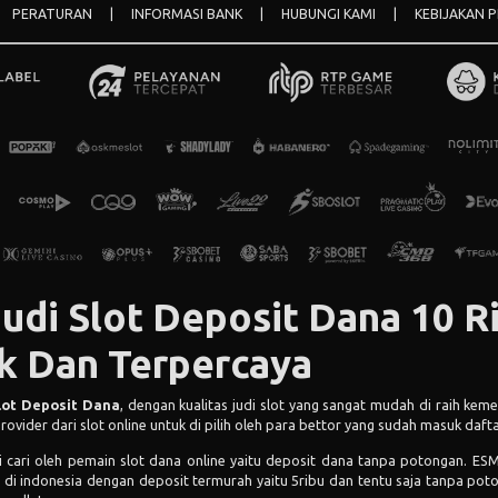
Drop - Plinko
Crazy Pusher
Crazy Hunt
Empire
Judi Slot Deposit Dana 10 R
k Dan Terpercaya
lot Deposit Dana
, dengan kualitas judi slot yang sangat mudah di raih ke
vider dari slot online untuk di pilih oleh para bettor yang sudah masuk daftar
i cari oleh pemain slot dana online yaitu deposit dana tanpa potongan. ES
mey West M
Crazy Hunter
Secret Trea
di indonesia dengan deposit termurah yaitu 5ribu dan tentu saja tanpa poto
-wallet.