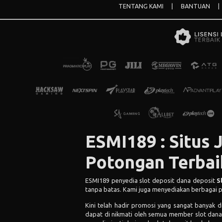
Color Game
Win 
ESMI189 : Situs 
Potongan Terbai
ESMI189 penyedia slot deposit dana deposit
S
tanpa batas. Kami juga menyediakan berbagai pro
Kini telah hadir promosi yang sangat banyak d
Golden Land
Jou
dapat di nikmati oleh semua member slot dana 
yang diminati dari pada slot deposit bank dan e