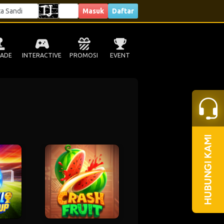
Selama Datang di ESMI189, Demi kenyamanan dan peningkatan kualitas ESMISLO
Masuk
Daftar
ADE
INTERACTIVE
PROMOSI
EVENT