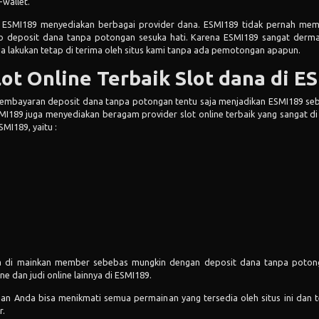
ESMI189 menyediakan berbagai provider dana. ESMI189 tidak pernah memba
deposit dana tanpa potongan sesuka hati. Karena ESMI189 sangat dermaw
a lakukan tetap di terima oleh situs kami tanpa ada pemotongan apapun.
lot Online Terbaik Slot dana di E
mbayaran deposit dana tanpa potongan tentu saja menjadikan ESMI189 sebaga
SMI189 juga menyediakan beragam provider slot online terbaik yang sangat di 
MI189, yaitu :
e Gems Scratch
Boxing Extravaganza
Super Ace Sc
bisa di mainkan member sebebas mungkin dengan deposit dana tanpa poton
e dan judi online lainnya di ESMI189.
rls of Bingo
Go Goal Bingo
Bingo Adven
an Anda bisa menikmati semua permainan yang tersedia oleh situs ini dan
r.